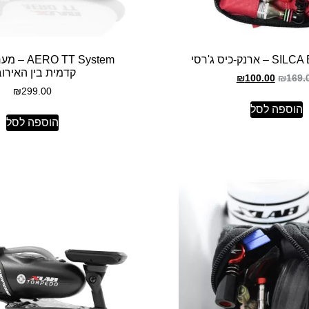
ארנק-כיס ג'רסי
 TT System
קדמית בין האירו
₪
100.00
₪
169.
₪
299.00
הוספה לסל
הוספה לסל