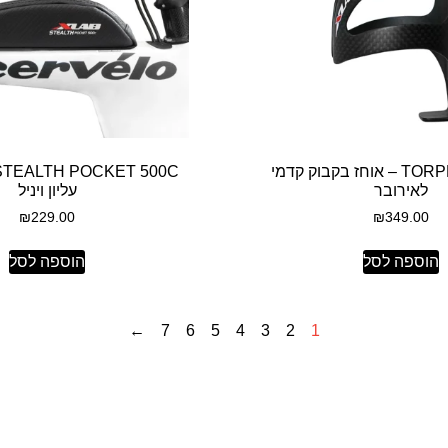
TORPEDO CAGE – אוחז בקבוק קדמי
לאירובר
עליון ויניל
₪
229.00
₪
349.00
הוספה לסל
הוספה לסל
←
7
6
5
4
3
2
1