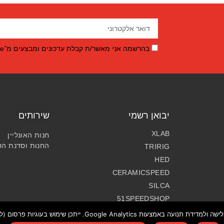
בהרשמה אני מאשר/ת קבלת עדכונים ומבצעים מ־BikeMeOnline.
יבואן רשמי
שירותים
XLAB
חנות האונליין
החנות וסדנת הט
TRIRIG
HED
CERAMICSPEED
SILCA
51SPEEDSHOP