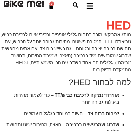
0
HED
מותג אמריקאי מוכר בתחום גלגלי אופניים ורכיבי איירו לרכיבת כביש,
טריאתלון ו-TT. המטרה פשוטה: מהירות גבוהה יותר על הכביש, עם
תחושת רכיבה יציבה ובטוחה—גם כשיש רוח צד. אם את/ה מחפש/ת
שדרוג שמורגשים מיד ברכיבה (האצה, שמירת מהירות, תחושת
“זרימה”), גלגלים הם אחד השדרוגים הכי משמעותיים, ו-HED
מתמקדת בדיוק בזה.
למה לבחור HED?
אווירודינמיקה לרכיבת כביש/TT
– כדי לשמור מהירות
ביעילות גבוהה יותר
יציבות ברוח צד
– חשוב במיוחד בגלגלים עמוקים
שדרוג שמרגישים ברכיבה
– האצה, מהירות שיוט ותחושת