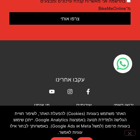
בהרשמה אני מאשר/ת קבלת עדכונים ומבצעים
מ־BikeMeOnline.
צרפו אותי
עקבו אחרינו
יבואן רשמי
שירותים
מי אנחנו
האתר משתמש בעוגיות (Cookies) להפעלת האתר, לשיפור חוויית
XLAB
חנות האונליין
אודות
הגלישה ולמדידת תנועה באמצעות Google Analytics. ייתכן שימוש
TRIRIG
החנות וסדנת הטיפולים
צור קשר
בעוגיות פרסום (למשל Meta או Google Ads). באפשרותך לבחור אילו
שלנו
HED
מדיניות פרטיות
עוגיות לאפשר.
CERAMICSPEED
מדיניות עוגיות