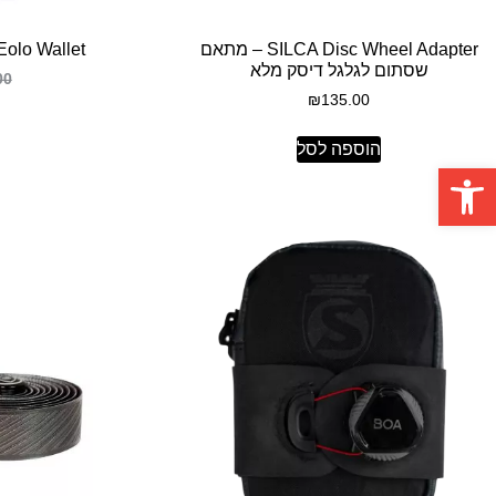
SILCA Disc Wheel Adapter – מתאם
SILCA Eolo Wallet – 
שסתום לגלגל דיסק מלא
00
₪
135.00
הוספה לסל
פתח סרגל נגישות