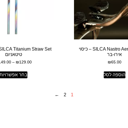
SILCA Nastro Aero Bar Tape – כיסוי
אירו-בר
טיטאניום
149.00
–
₪
129.00
₪
65.00
הוספה לסל
בחר אפשרויות
←
2
1