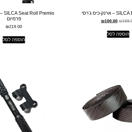
ארנק-כיס ג'רסי
remio
פרמיום
₪
100.00
₪
169.
₪
219.00
הוספה לסל
הוספה לסל