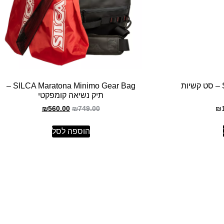
SILCA Titanium Straw Set – סט קשיות
SILCA Maratona Minimo Gear Bag –
תיק נשיאה קומפקטי
₪
₪
560.00
₪
749.00
הוספה לסל