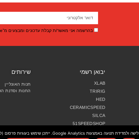
בהרשמה אני מאשר/ת קבלת עדכונים ומבצעים מ־BikeMeOnline.
יבואן רשמי
שירותים
XLAB
חנות האונליין
החנות וסדנת הט
TRIRIG
HED
CERAMICSPEED
SILCA
51SPEEDSHOP