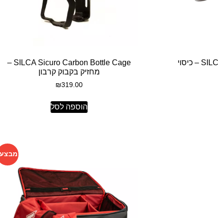
SILCA Nastro Cuscino 2.5mm – כיסוי
SILCA Sicuro Carbon Bottle Cage –
מחזיק בקבוק קרבון
₪
319.00
הוספה לסל
מבצע!