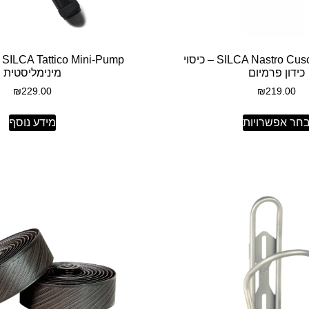
SILCA Nastro Cuscino 3.75mm – כיסוי
mp
כידון פרמיום
מינימליסטית
₪
229.00
₪
219.00
חר אפשרויות
מידע נוסף