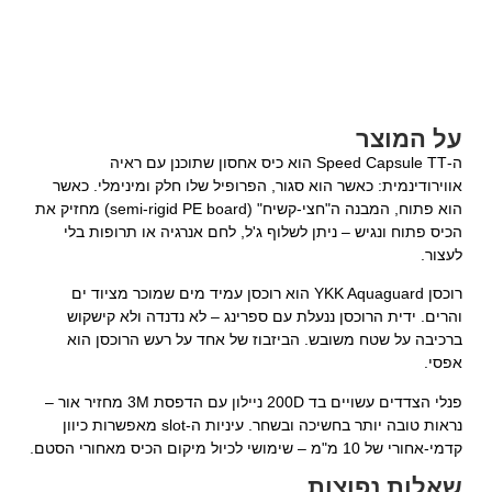
על המוצר
ה-Speed Capsule TT הוא כיס אחסון שתוכנן עם ראיה
אווירודינמית: כאשר הוא סגור, הפרופיל שלו חלק ומינימלי. כאשר
הוא פתוח, המבנה ה"חצי-קשיח" (semi-rigid PE board) מחזיק את
הכיס פתוח ונגיש – ניתן לשלוף ג'ל, לחם אנרגיה או תרופות בלי
לעצור.
רוכסן YKK Aquaguard הוא רוכסן עמיד מים שמוכר מציוד ים
והרים. ידית הרוכסן ננעלת עם ספרינג – לא נדנדה ולא קישקוש
ברכיבה על שטח משובש. הביזבוז של אחד על רעש הרוכסן הוא
אפסי.
פנלי הצדדים עשויים בד 200D ניילון עם הדפסת 3M מחזיר אור –
נראות טובה יותר בחשיכה ובשחר. עיניות ה-slot מאפשרות כיוון
קדמי-אחורי של 10 מ"מ – שימושי לכיול מיקום הכיס מאחורי הסטם.
שאלות נפוצות