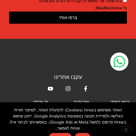
בהרשמה אני מאשר/ת קבלת עדכונים ומבצעים
מ־BikeMeOnline.
צרפו אותי
עקבו אחרינו
יבואן רשמי
שירותים
מי אנחנו
האתר משתמש בעוגיות (Cookies) להפעלת האתר, לשיפור חוויית
XLAB
חנות האונליין
אודות
הגלישה ולמדידת תנועה באמצעות Google Analytics. ייתכן שימוש
TRIRIG
החנות וסדנת הטיפולים
צור קשר
בעוגיות פרסום (למשל Meta או Google Ads). באפשרותך לבחור אילו
שלנו
HED
מדיניות פרטיות
עוגיות לאפשר.
CERAMICSPEED
מדיניות עוגיות