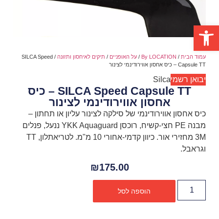
פתח סרגל נגישות
עמוד הבית
/
By LOCATION
/
על האופניים
/
תיקים לאיחסון ותזונה
/ SILCA Speed
Capsule TT – כיס אחסון אווירודינמי לצינור
יבואן רשמי
Silca
SILCA Speed Capsule TT – כיס
אחסון אווירודינמי לצינור
כיס אחסון אווירודינמי של סילקה לצינור עליון או תחתון –
מבנה PE חצי-קשיח, רוכסן YKK Aquaguard ננעל, פנלים
3M מחזירי אור. כיוון קדמי-אחורי 10 מ"מ. לטריאתלון, TT
וגראבל.
₪
175.00
הוספה לסל