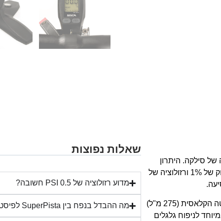
שאלות נפוצות
הרצפה של סילקה. היתרון
המרכזי לעומת גרסאות האנלוגיות הוא מד הלחץ הדיגיטלי: דיוק של 1% ורזולוציה של
מדוע רזולוציה של 0.5 PSI חשובה?
נפח השאיבה של 379 מ"ל לסטרוק גבוה משמעותית מהפיסטה הקלאסית (275 מ"ל)
מה ההבדל בנפח בין SuperPista לפיסטה הקלאסית?
יוחד לניפוח גלגלים