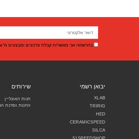
בהרשמה אני מאשר/ת קבלת עדכונים ומבצעים מ־BikeMeOnline.
יבואן רשמי
שירותים
XLAB
חנות האונליין
החנות וסדנת הט
TRIRIG
HED
CERAMICSPEED
SILCA
51SPEEDSHOP