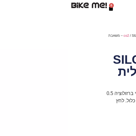
0
/ SILCA SuperPista Digital – משאבת
SIL
ית
משאבת הרצפה המדויקת ביותר של סילקה – מד לחץ דיגיטלי ברזולוציה 0.5
P ודיוק 1%, נפח שאיבה של 379 מ"ל לסטרוק, מצמד Hiro כלול. לחץ