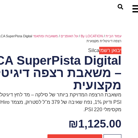
עמוד הבית
/
By LOCATION
/
על האופניים
/
משאבות ומתאמי co2
רצפה דיגיטלית מקצועית
יבואן רשמי
Silca
CA SuperPista Digital
– משאבת רצפה דיגיטל
מקצועית
SI
מקסימלי 220 PSI.
₪
1,125.00