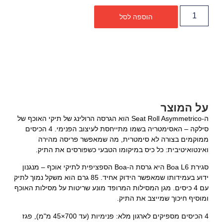
הוספה לסל
על המוצר
ה-Seat Roll Asymmetrico הוא הגרסה הרולינג של תיקי האוכף של
סילקה – האסימטריה בשמו מתייחסת לעיצוב הפנימי. 4 הכיסים
ממוקמים בצורה לא סימטרית, מה שמאפשר פריסה מהירה
ואינטואיטיבית: כל כיס במיקומו הטבעי כשפורסים את התיק.
סגירת Boa L6 היא גרסת ה-Boa הספציפית לתיקי אוכף – מנגנון
ידוע בעמידותו שמאפשר הידוק אחיד. 85 גרם הוא משקל נמוך לתיק
עם 4 כיסים. מגן המסילות המרופד מונע שריטות על מסילות האוכף
ומוסיף חיכוך שמייצב את התיק.
4 הכיסים מספיקים לארגון מלא: פנימיות (עד 700×45 מ"מ), פגז