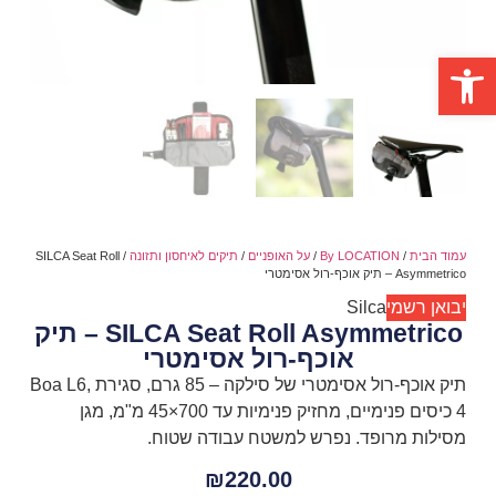
פתח סרגל נגישות
עמוד הבית
/
By LOCATION
/
על האופניים
/
תיקים לאיחסון ותזונה
/ SILCA Seat Roll
Asymmetrico – תיק אוכף-רול אסימטרי
יבואן רשמי
Silca
SILCA Seat Roll Asymmetrico – תיק
אוכף-רול אסימטרי
תיק אוכף-רול אסימטרי של סילקה – 85 גרם, סגירת Boa L6,
4 כיסים פנימיים, מחזיק פנימיות עד 700×45 מ"מ, מגן
מסילות מרופד. נפרש למשטח עבודה שטוח.
₪
220.00