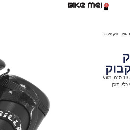
0
/ MINI CAGE POD – תיק תיקונים
 תיק
קבוק
תיק רך לאחסון ציוד תיקון בתוך כלוב בקבוק רגיל. 56 גרם, 13.33 ס"מ. מונע
ח ומולטי-כלי. תוכן