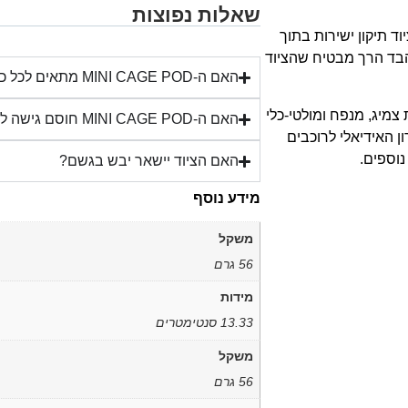
שאלות נפוצות
לאחסון ציוד תיקון ישירות בתוך
 הבד הרך מבטיח שהציוד
האם ה-MINI CAGE POD מתאים לכל כלוב?
תי מחסניות CO2, ידית פתיחת צמיג, מנפח ומולטי-כלי
האם ה-MINI CAGE POD חוסם גישה לבקבוק?
ן האידיאלי לרוכבים
נוספים.
האם הציוד יישאר יבש בגשם?
מידע נוסף
משקל
56 גרם
מידות
13.33 סנטימטרים
משקל
56 גרם