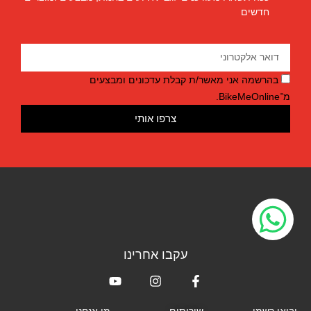
חדשים
בהרשמה אני מאשר/ת קבלת עדכונים ומבצעים
מ־BikeMeOnline.
צרפו אותי
עקבו אחרינו
יבואן רשמי
שירותים
מי אנחנו