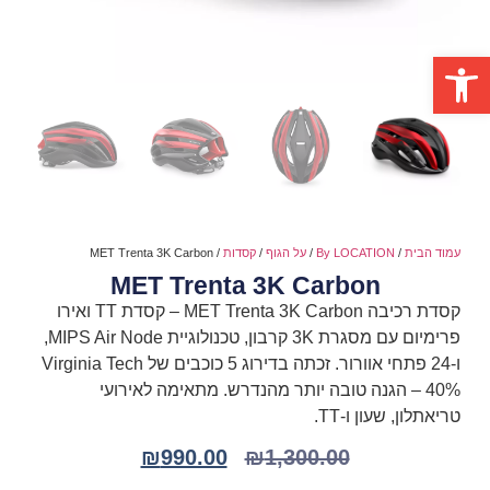
פתח סרגל נגישות
עמוד הבית
/
By LOCATION
/
על הגוף
/
קסדות
/ MET Trenta 3K Carbon
MET Trenta 3K Carbon
קסדת רכיבה MET Trenta 3K Carbon – קסדת TT ואירו
פרימיום עם מסגרת 3K קרבון, טכנולוגיית MIPS Air Node,
ו-24 פתחי אוורור. זכתה בדירוג 5 כוכבים של Virginia Tech
– 40% הגנה טובה יותר מהנדרש. מתאימה לאירועי
טריאתלון, שעון ו-TT.
₪
990.00
₪
1,300.00