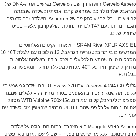
Cervelo Aspero הוא הדרך שבה Cervelo מגישים את ה-DNA של
גראבל שלהם לרוכב שמחפש קרבון אמיתי ובשלדה שנבנתה
לביצועים – בלי להגיע לתקציב של Aspero-5. השלדה זהה לדגמים
הגבוהים יותר, עם T47 לכרית תחתית ומזלג קרבון מלא – בסיס
יחזיק שנים.
SRAM Rival XPLR AXS E1 הוא אחד הקיטים האלחוטיים
המרשימים ביותר בקטגוריית הגראבל. 13 הילוכים עם גלגלת 10-46T
ספקים טווח שמתאים לכל עלייה ולכל ירידה, בשליטה אלחוטית
מדויקת. שיניון יחיד של 40T מפחית משקל ותחזוקה ומאפשר נקיון
כל תנאי.
גלגלי Reserve 40/44 GR עם DT Swiss 370 הם שידרוג משמעותי
ל פני מה שמגיע עם רוב האופנים בטווח מחיר זה – גלגלים שנבנו
ספציפית לגראבל, קלים ועמידים. WTB Vulpine 700x45c מספק
אחיזה ונוחות על כל פני שטח, ו-UDH מבטיח שהאופן מוכן לשדרוגים
תידיים.
Aspero בצבע Marigold הוא הצהרה. כתום חם ובולט על שלדת
רבון שמוכנה לכל מה שתשים בפניה – שבילי עפר, גרנדו, או פשוט