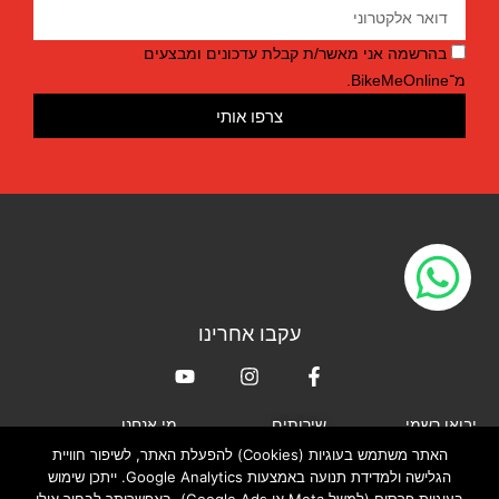
בהרשמה אני מאשר/ת קבלת עדכונים ומבצעים
מ־BikeMeOnline.
צרפו אותי
עקבו אחרינו
יבואן רשמי
שירותים
מי אנחנו
האתר משתמש בעוגיות (Cookies) להפעלת האתר, לשיפור חוויית
XLAB
חנות האונליין
אודות
הגלישה ולמדידת תנועה באמצעות Google Analytics. ייתכן שימוש
TRIRIG
החנות וסדנת הטיפולים
צור קשר